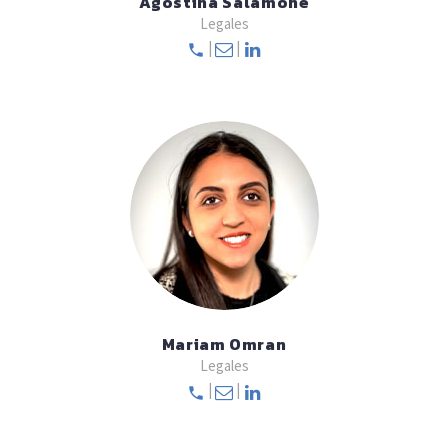
Agostina Salamone
Legales
|
|
Mariam Omran
Legales
|
|